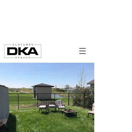
soumissions@cloturesdka.ca
819-500-4613